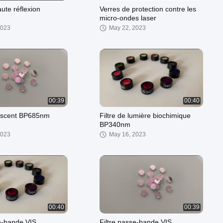
aute réflexion
Verres de protection contre les
micro-ondes laser
2023
May 22, 2023
00:39
00:40
orescent BP685nm
Filtre de lumière biochimique
BP340nm
2023
May 16, 2023
00:40
00:39
se-bande VIS
Filtre passe-bande VIS