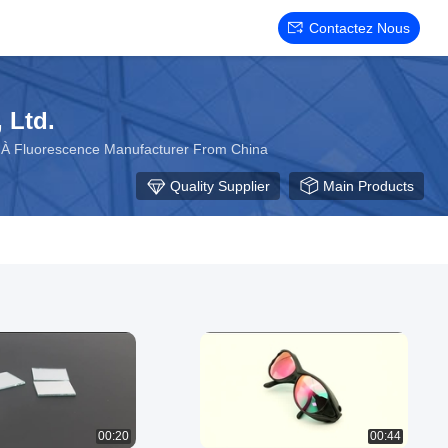
Contactez Nous
 Ltd.
te À Fluorescence Manufacturer From China
Quality Supplier
Main Products
00:20
00:44