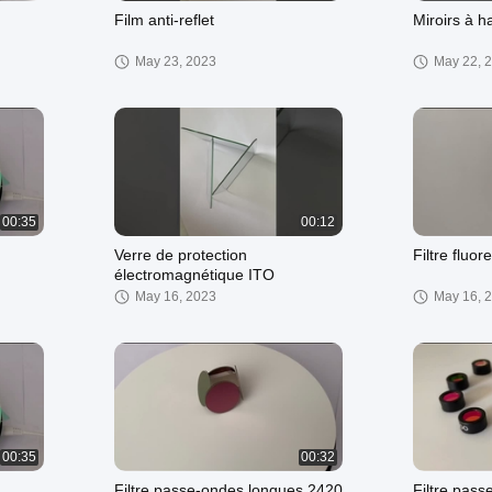
Film anti-reflet
Miroirs à h
May 23, 2023
May 22, 
00:35
00:12
Verre de protection
Filtre flu
électromagnétique ITO
May 16, 2023
May 16, 
00:35
00:32
Filtre passe-ondes longues 2420
Filtre pas