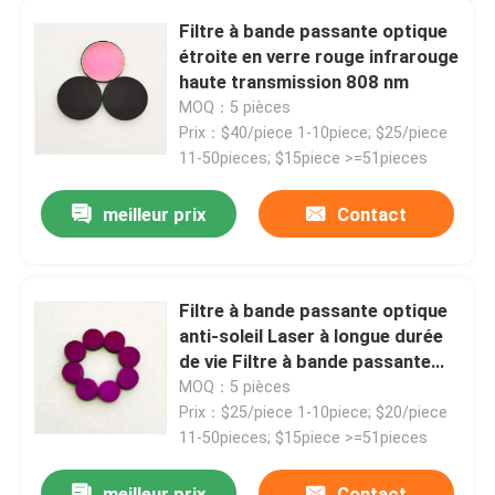
Filtre à bande passante optique
étroite en verre rouge infrarouge
haute transmission 808 nm
MOQ：5 pièces
Prix：$40/piece 1-10piece; $25/piece
11-50pieces; $15piece >=51pieces
meilleur prix
Contact
Filtre à bande passante optique
anti-soleil Laser à longue durée
de vie Filtre à bande passante
940 nm
MOQ：5 pièces
Prix：$25/piece 1-10piece; $20/piece
11-50pieces; $15piece >=51pieces
meilleur prix
Contact