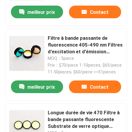
meilleur prix
Contact
Filtre à bande passante de
fluorescence 405-490 nm Filtres
d'excitation et d'émission
personnalisés
MOQ：5piece
Prix：$70/piece 1-10pieces; $65/piece
11-50pieces; $60/piece >=51pieces
meilleur prix
Contact
Aperçu
Produits
Longue durée de vie 470 Filtre à
bande passante fluorescente
Substrate de verre optique
Vidéos