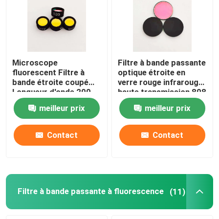
Filtre anti-réflexion
Film à haute réflectivité
Microscope
Filtre à bande passante
fluorescent Filtre à
optique étroite en
bande étroite coupé
verre rouge infrarouge
Splitter de faisceau optique
Longueur d'onde 200-
haute transmission 808
1100 nm
nm
meilleur prix
meilleur prix
Des lunettes anti reflets
Contact
Contact
Filtre à bande passante à fluorescence
(11)