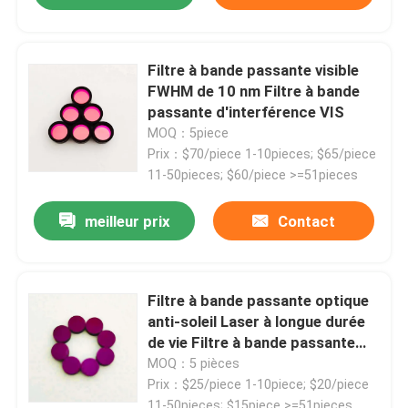
Filtre à bande passante visible
FWHM de 10 nm Filtre à bande
passante d'interférence VIS
MOQ：5piece
Prix：$70/piece 1-10pieces; $65/piece
11-50pieces; $60/piece >=51pieces
meilleur prix
Contact
Filtre à bande passante optique
anti-soleil Laser à longue durée
de vie Filtre à bande passante
940 nm
MOQ：5 pièces
Prix：$25/piece 1-10piece; $20/piece
11-50pieces; $15piece >=51pieces