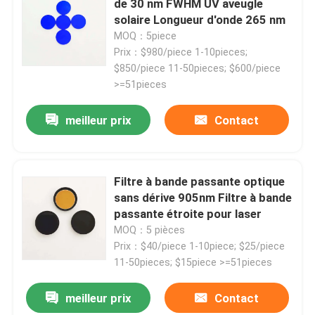
de 30 nm FWHM UV aveugle
solaire Longueur d'onde 265 nm
MOQ：5piece
A propos de nous
Prix：$980/piece 1-10pieces;
$850/piece 11-50pieces; $600/piece
Visite d'usine
>=51pieces
meilleur prix
Contact
Contrôle de la qualité
Contact
Filtre à bande passante optique
sans dérive 905nm Filtre à bande
passante étroite pour laser
Demande de soumission
MOQ：5 pièces
Prix：$40/piece 1-10piece; $25/piece
Filtre à bande passante optique
11-50pieces; $15piece >=51pieces
meilleur prix
Contact
Filtre à bande passante à fluorescence