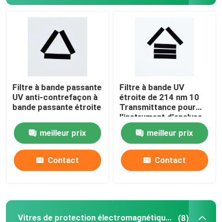
Filtre à bande passante
Filtre à bande UV
UV anti-contrefaçon à
étroite de 214 nm 10
bande passante étroite
Transmittance pour
l'instrument d'analyse
meilleur prix
meilleur prix
Contact
Contact
Vitres de protection électromagnétique ITO
(8)