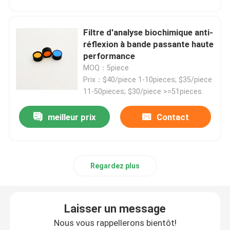
Filtre à bande passante IR
Filtre d'analyse biochimique anti-
réflexion à bande passante haute
performance
Filtre à bande passante UV
MOQ：5piece
Prix：$40/piece 1-10pieces; $35/piece
Vitres de protection électromagnétique ITO
11-50pieces; $30/piece >=51pieces
meilleur prix
Contact
Filtres d'analyseur de biochimie
Filtre à bande passante visible
Regardez plus
Filtre optique à longue portée
Laisser un message
Filtre optique à passage court
Nous vous rappellerons bientôt!