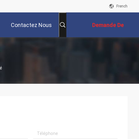
French
Contactez Nous
Demande De
Soumission
té