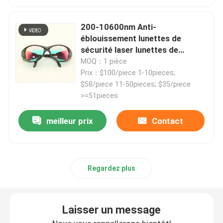
200-10600nm Anti-
éblouissement lunettes de
sécurité laser lunettes de
protection contre les micro-
MOQ：1 pièce
ondes
Prix：$100/piece 1-10pieces;
$58/piece 11-50pieces; $35/piece
>=51pieces
meilleur prix
Contact
Aperçu
Regardez plus
Produits
Laisser un message
Vidéos