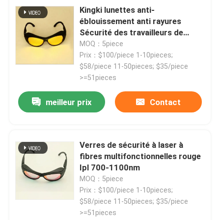
Kingki lunettes anti-
éblouissement anti rayures
Sécurité des travailleurs de
l'industrie
MOQ：5piece
Prix：$100/piece 1-10pieces;
$58/piece 11-50pieces; $35/piece
>=51pieces
meilleur prix
Contact
Verres de sécurité à laser à
fibres multifonctionnelles rouge
Ipl 700-1100nm
MOQ：5piece
Prix：$100/piece 1-10pieces;
$58/piece 11-50pieces; $35/piece
>=51pieces