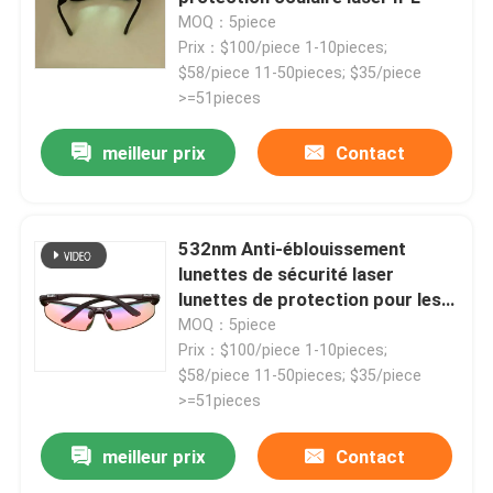
MOQ：5piece
Prix：$100/piece 1-10pieces;
$58/piece 11-50pieces; $35/piece
>=51pieces
meilleur prix
Contact
532nm Anti-éblouissement
lunettes de sécurité laser
lunettes de protection pour les
yeux
MOQ：5piece
Prix：$100/piece 1-10pieces;
$58/piece 11-50pieces; $35/piece
>=51pieces
meilleur prix
Contact