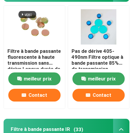
Filtre anti-réflexion
Film à haute réflectivité
Filtre à bande passante
Pas de dérive 405-
Splitter de faisceau optique
fluorescente à haute
490nm Filtre optique à
transmission sans
bande passante 85%
dérive Longue durée de
de transmission
Des lunettes anti reflets
vie 685 nm
meilleur prix
meilleur prix
Contact
Contact
Filtre à bande passante IR
(33)