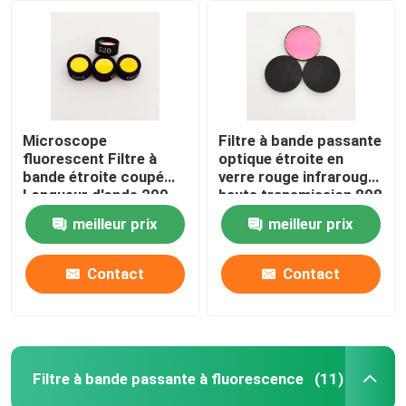
Filtre à bande passante IR
Filtre à bande passante UV
Microscope
Filtre à bande passante
fluorescent Filtre à
optique étroite en
Vitres de protection électromagnétique ITO
bande étroite coupé
verre rouge infrarouge
Longueur d'onde 200-
haute transmission 808
1100 nm
nm
Filtres d'analyseur de biochimie
meilleur prix
meilleur prix
Contact
Contact
Filtre à bande passante visible
Filtre optique à longue portée
Filtre à bande passante à fluorescence
(11)
Filtre optique à passage court