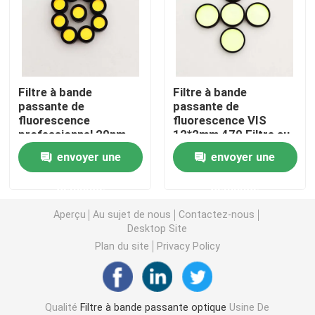
Filtre à bande passante IR
Filtre à bande passante UV
Filtre à bande
Filtre à bande
passante de
passante de
fluorescence
fluorescence VIS
Vitres de protection électromagnétique ITO
professionnel 20nm-
12*2mm 470 Filtre au
50nm FWHM Verre
microscope
envoyer une
envoyer une
optique transparent
Filtres d'analyseur de biochimie
demande
demande
Filtre à bande passante visible
Aperçu
Au sujet de nous
Contactez-nous
Desktop Site
Plan du site
Privacy Policy
Filtre optique à longue portée
Filtre optique à passage court
Qualité
Filtre à bande passante optique
Usine De