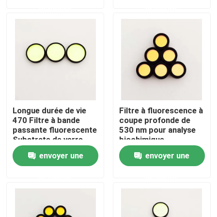
demande
demande
A propos de nous
Visite d'usine
Contrôle de la qualité
Longue durée de vie
Filtre à fluorescence à
Contact
470 Filtre à bande
coupe profonde de
passante fluorescente
530 nm pour analyse
Substrate de verre
biochimique
optique transparent
Demande de soumission
envoyer une
envoyer une
demande
demande
Filtre à bande passante optique
Filtre à bande passante à fluorescence