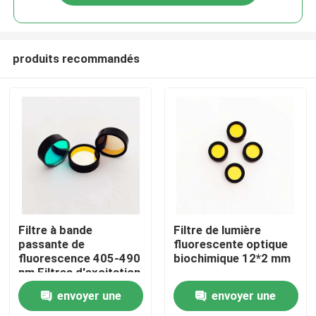
produits recommandés
Aperçu
Filtre à bande
Filtre de lumière
passante de
fluorescente optique
fluorescence 405-490
biochimique 12*2 mm
Produits
nm Filtres d'excitation
et d'émission
envoyer une
envoyer une
personnalisés
Vidéos