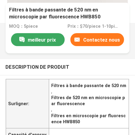
Filtres à bande passante de 520 nm en
microscopie par fluorescence HWB850
MOQ：5piece
Prix：$70/piece 1-10pieces; $65/piece 11-50pieces; $60/piece >=55pieces
meilleur prix
Contactez nous
DESCRIPTION DE PRODUIT
Filtres à bande passante de 520 nm
,
Filtres de 520 nm en microscopie p
Surligner:
ar fluorescence
,
Filtres en microscopie par fluoresc
ence HWB850
Capacité d'approv