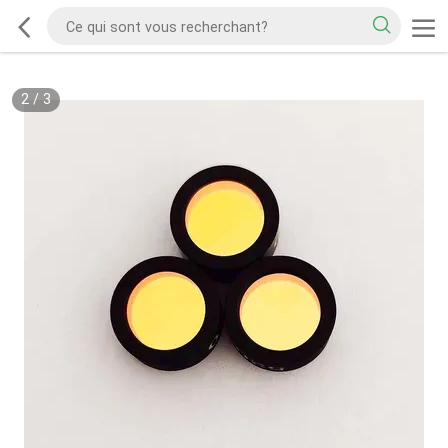
2
/
3